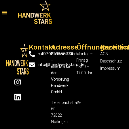
Kontakt
Adresse
Öffnungszeiten
Rechtlic
+4970229255724
HandwerkStars
Montag –
AGB
–
Freitag:
Datenschutz
info@handwerkstars.de
eine Marke
08:00 –
Impressum
der
17:00 Uhr
Vorsprung
Handwerk
GmbH
Tiefenbachstraße
60
72622
Nürtingen