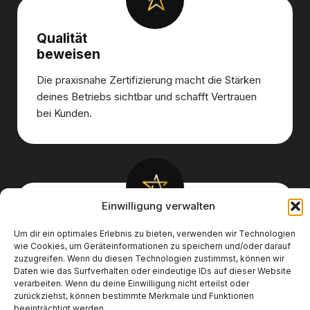
Qualität
beweisen
Die praxisnahe Zertifizierung macht die Stärken
deines Betriebs sichtbar und schafft Vertrauen
bei Kunden.
Einwilligung verwalten
Leistungen,
Um dir ein optimales Erlebnis zu bieten, verwenden wir Technologien
die Dich weiterbringen
wie Cookies, um Geräteinformationen zu speichern und/oder darauf
zuzugreifen. Wenn du diesen Technologien zustimmst, können wir
Nutze exklusive Angebote und Werkzeuge, die
Daten wie das Surfverhalten oder eindeutige IDs auf dieser Website
Deinen Betrieb im Alltag konkret unterstützen –
verarbeiten. Wenn du deine Einwilligung nicht erteilst oder
zurückziehst, können bestimmte Merkmale und Funktionen
von Marketing bis Betriebsführung.
beeinträchtigt werden.